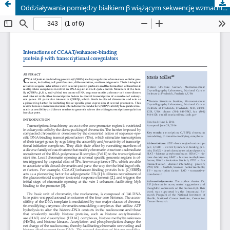
Oddziaływania pomiędzy białkiem β wiążącym sekwencję wzmacniającą CCAAT a regulatorami transkrypcyjnymi